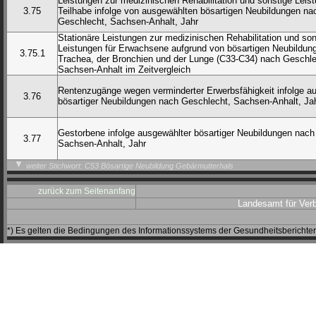
Leistungen zur medizinischen Rehabilitation und sonstige Leis
3.75
Teilhabe infolge von ausgewählten bösartigen Neubildungen nac
Geschlecht, Sachsen-Anhalt, Jahr
Stationäre Leistungen zur medizinischen Rehabilitation und son
Leistungen für Erwachsene aufgrund von bösartigen Neubildun
3.75.1
Trachea, der Bronchien und der Lunge (C33-C34) nach Geschle
Sachsen-Anhalt im Zeitvergleich
Rentenzugänge wegen verminderter Erwerbsfähigkeit infolge a
3.76
bösartiger Neubildungen nach Geschlecht, Sachsen-Anhalt, Ja
Gestorbene infolge ausgewählter bösartiger Neubildungen nach
3.77
Sachsen-Anhalt, Jahr
weiter Stichwort: C53 Bösartige Neubildung Gebärmutterhals
zurück zum Seitenanfang
Landesamt für Ver
*) Es gelten die Bedingungen des Informationssystems der Gesundheitsbericht