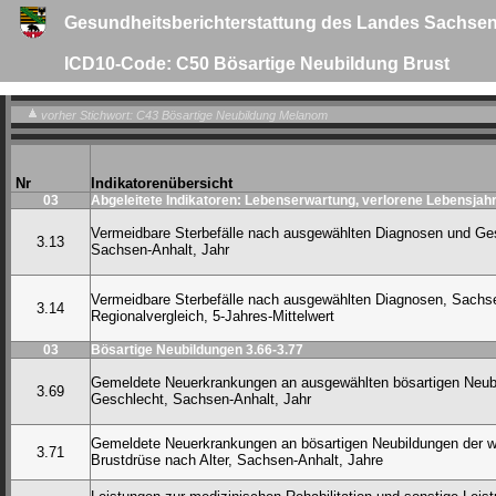
Gesundheitsberichterstattung des Landes Sachsen
ICD10-Code: C50 Bösartige Neubildung Brust
vorher Stichwort: C43 Bösartige Neubildung Melanom
Nr
Indikatorenübersicht
03
Abgeleitete Indikatoren: Lebenserwartung, verlorene Lebensjahr
Vermeidbare Sterbefälle nach ausgewählten Diagnosen und Ge
3.13
Sachsen-Anhalt, Jahr
Vermeidbare Sterbefälle nach ausgewählten Diagnosen, Sachs
3.14
Regionalvergleich, 5-Jahres-Mittelwert
03
Bösartige Neubildungen 3.66-3.77
Gemeldete Neuerkrankungen an ausgewählten bösartigen Neub
3.69
Geschlecht, Sachsen-Anhalt, Jahr
Gemeldete Neuerkrankungen an bösartigen Neubildungen der w
3.71
Brustdrüse nach Alter, Sachsen-Anhalt, Jahre