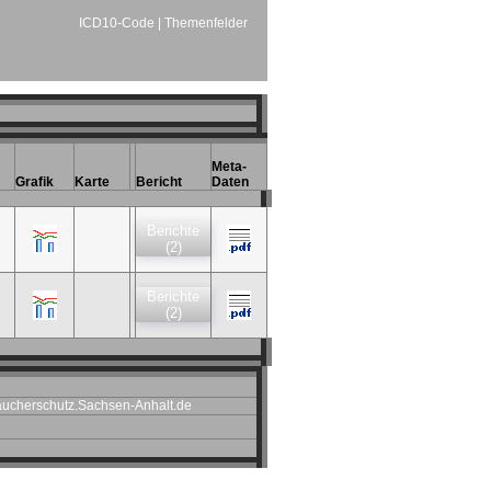
ICD10-Code
|
Themenfelder
Meta-
Grafik
Karte
Bericht
Daten
Berichte
(2)
Berichte
(2)
ucherschutz.Sachsen-Anhalt.de