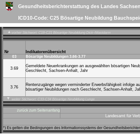
Gesundheitsberichterstattung des Landes Sachsen
ICD10-Code: C25 Bösartige Neubildung Bauchspei
vorher Stichwort: C18-C21 Bösartige Neubildung Dick-/Mastdarm
Nr
Indikatorenübersicht
03
Bösartige Neubildungen 3.66-3.77
Gemeldete Neuerkrankungen an ausgewählten bösartigen Neub
3.69
Geschlecht, Sachsen-Anhalt, Jahr
Rentenzugänge wegen verminderter Erwerbsfähigkeit infolge a
3.76
bösartiger Neubildungen nach Geschlecht, Sachsen-Anhalt, Ja
weiter Stichwort: C33-C34 Bösartige Neubildung Lunge
zurück zum Seitenanfang
Landesamt für Ver
*) Es gelten die Bedingungen des Informationssystems der Gesundheitsbericht