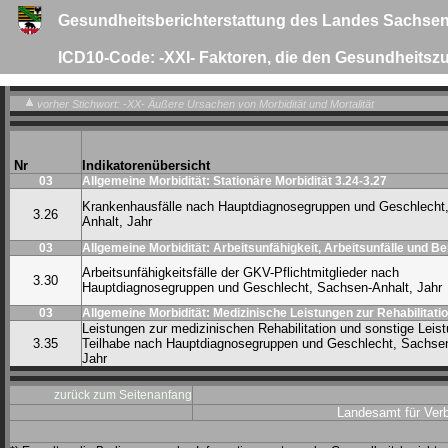
Gesundheitsberichterstattung des Landes Sachsen
ICD10-Code: -XXI- Faktoren, die den Gesundheits
vorher Stichwort: -XX- Äußere Ursachen von Morbidität und Mortalität
Nr
Indikatorenübersicht
03
Allgemeine Morbidität: Stationäre Morbidität 3.24-3.27
Krankenhausfälle nach Hauptdiagnosegruppen und Geschlecht
3.26
Anhalt, Jahr
03
Allgemeine Morbidität: Arbeitsunfähigkeit, Arbeitsunfälle und B
Arbeitsunfähigkeitsfälle der GKV-Pflichtmitglieder nach
3.30
Hauptdiagnosegruppen und Geschlecht, Sachsen-Anhalt, Jahr
03
Allgemeine Morbidität: Medizinische Leistungen zur Rehabilitatio
Leistungen zur medizinischen Rehabilitation und sonstige Leis
3.35
Teilhabe nach Hauptdiagnosegruppen und Geschlecht, Sachsen
Jahr
zurück zum Seitenanfang
Landesamt für Ver