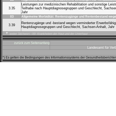
Leistungen zur medizinischen Rehabilitation und sonstige Leis
3.35
Teilhabe nach Hauptdiagnosegruppen und Geschlecht, Sachsen
Jahr
03
Allgemeine Morbidität: Rentenzugänge und Rentenbestand wegen
Rentenzugänge und -bestand wegen verminderter Erwerbsfähig
3.39
Hauptdiagnosegruppen und Geschlecht, Sachsen-Anhalt, Jahr
weiter Stichwort: -XII- Krankheiten der Haut und der Unterhaut
zurück zum Seitenanfang
Landesamt für Ver
*) Es gelten die Bedingungen des Informationssystems der Gesundheitsbericht