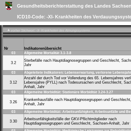
Gesundheitsberichterstattung des Landes Sachsen
ICD10-Code: -XI- Krankheiten des Verdauungssys
vorher Stichwort: -X- Krankheiten des Atmungssystems
Nr
Indikatorenübersicht
03
Allgemeine Mortalität 3.1-3.8
Sterbefälle nach Hauptdiagnosegruppen und Geschlecht, Sach
3.2
Jahr
03
Abgeleitete Indikatoren: Lebenserwartung, verlorene Lebensjahr
Anzahl der durch Tod vor Vollendung des 65. Lebensjahres ver
3.12
Lebensjahre (PYLL) nach Todesursachen und Geschlecht, Sac
Anhalt, Jahr
03
Allgemeine Morbidität: Stationäre Morbidität 3.24-3.27
Krankenhausfälle nach Hauptdiagnosegruppen und Geschlecht
3.26
Anhalt, Jahr
03
Allgemeine Morbidität: Arbeitsunfähigkeit, Arbeitsunfälle und B
Arbeitsunfähigkeitsfälle der GKV-Pflichtmitglieder nach
3.30
Hauptdiagnosegruppen und Geschlecht, Sachsen-Anhalt, Jahr
03
Allgemeine Morbidität: Medizinische Leistungen zur Rehabilitatio