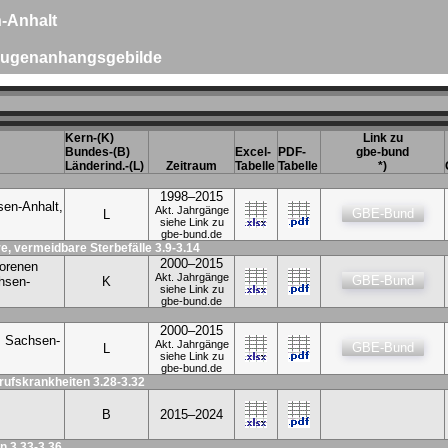
-Anhalt
 Augenanhangsgebilde
Kern-(K)
Link zu
Bundes-(B)
Excel-
PDF-
gbe-bund
Länderind.-(L)
Zeitraum
Tabelle
Tabelle
*)
1998–2015
sen-Anhalt,
Akt. Jahrgänge
GBE-Bund
L
siehe Link zu
gbe-bund.de
e, vermeidbare Sterbefälle 3.9-3.14
2000–2015
lorenen
Akt. Jahrgänge
GBE-Bund
hsen-
K
siehe Link zu
gbe-bund.de
2000–2015
, Sachsen-
Akt. Jahrgänge
GBE-Bund
L
siehe Link zu
gbe-bund.de
erufskrankheiten 3.28-3.32
B
2015–2024
n 3.33-3.36