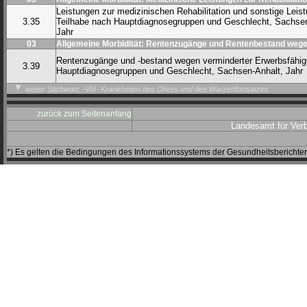
Leistungen zur medizinischen Rehabilitation und sonstige Leis
3.35
Teilhabe nach Hauptdiagnosegruppen und Geschlecht, Sachsen
Jahr
03
Allgemeine Morbidität: Rentenzugänge und Rentenbestand wegen
Rentenzugänge und -bestand wegen verminderter Erwerbsfähig
3.39
Hauptdiagnosegruppen und Geschlecht, Sachsen-Anhalt, Jahr
weiter Stichwort: -VIII- Krankheiten des Ohres und des Warzenfortsatzes
zurück zum Seitenanfang
Landesamt für Ver
*) Es gelten die Bedingungen des Informationssystems der Gesundheitsbericht