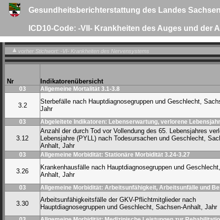
Gesundheitsberichterstattung des Landes Sachsen
ICD10-Code: -VII- Krankheiten des Auges und der
vorher Stichwort: -VI- Krankheiten des Nervensystems
Nr
Indikatorenübersicht
03
Allgemeine Mortalität 3.1-3.8
Sterbefälle nach Hauptdiagnosegruppen und Geschlecht, Sach
3.2
Jahr
03
Abgeleitete Indikatoren: Lebenserwartung, verlorene Lebensjahr
Anzahl der durch Tod vor Vollendung des 65. Lebensjahres ver
3.12
Lebensjahre (PYLL) nach Todesursachen und Geschlecht, Sac
Anhalt, Jahr
03
Allgemeine Morbidität: Stationäre Morbidität 3.24-3.27
Krankenhausfälle nach Hauptdiagnosegruppen und Geschlecht
3.26
Anhalt, Jahr
03
Allgemeine Morbidität: Arbeitsunfähigkeit, Arbeitsunfälle und B
Arbeitsunfähigkeitsfälle der GKV-Pflichtmitglieder nach
3.30
Hauptdiagnosegruppen und Geschlecht, Sachsen-Anhalt, Jahr
03
Allgemeine Morbidität: Medizinische Leistungen zur Rehabilitatio