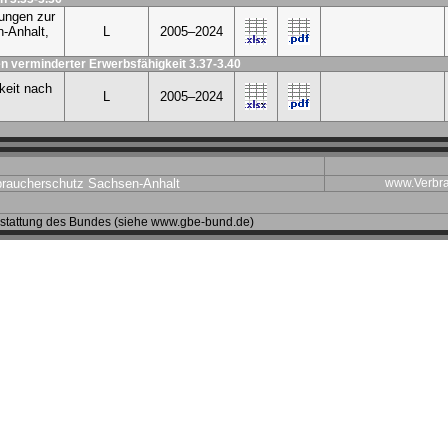
tungen zur
-Anhalt,
L
2005–2024
 verminderter Erwerbsfähigkeit 3.37-3.40
keit nach
L
2005–2024
braucherschutz Sachsen-Anhalt
www.Verbra
erstattung des Bundes (siehe www.gbe-bund.de)