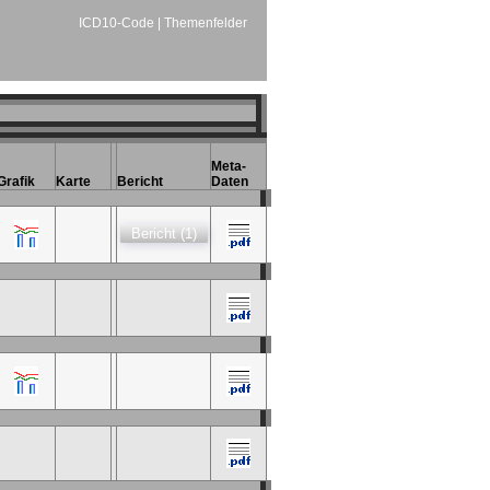
ICD10-Code
|
Themenfelder
Meta-
Grafik
Karte
Bericht
Daten
Bericht (1)