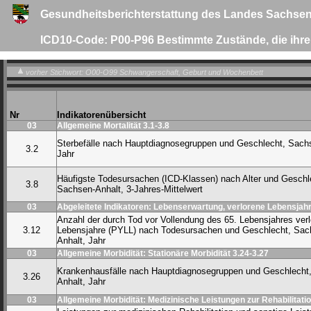
Gesundheitsberichterstattung des Landes Sachsen
ICD10-Code: P00-P96 Bestimmte Zustände, die ihre
vorher Stichwort: O00-O99 Schwangerschaft, Geburt und Wochenbett
Nr
Indikatorenübersicht
03
Allgemeine Mortalität 3.1-3.8
Sterbefälle nach Hauptdiagnosegruppen und Geschlecht, Sach
3.2
Jahr
Häufigste Todesursachen (ICD-Klassen) nach Alter und Geschl
3.8
Sachsen-Anhalt, 3-Jahres-Mittelwert
03
Abgeleitete Indikatoren: Lebenserwartung, verlorene Lebensjahr
Anzahl der durch Tod vor Vollendung des 65. Lebensjahres ver
3.12
Lebensjahre (PYLL) nach Todesursachen und Geschlecht, Sac
Anhalt, Jahr
03
Allgemeine Morbidität: Stationäre Morbidität 3.24-3.27
Krankenhausfälle nach Hauptdiagnosegruppen und Geschlecht
3.26
Anhalt, Jahr
03
Allgemeine Morbidität: Medizinische Leistungen zur Rehabilitatio