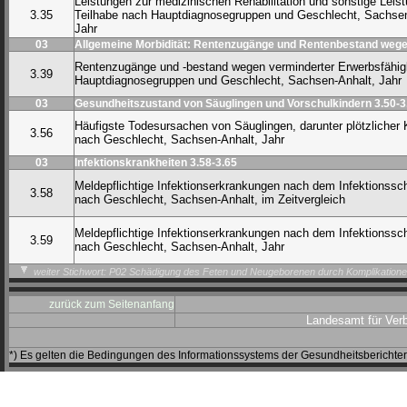
Leistungen zur medizinischen Rehabilitation und sonstige Leis
3.35
Teilhabe nach Hauptdiagnosegruppen und Geschlecht, Sachsen
Jahr
03
Allgemeine Morbidität: Rentenzugänge und Rentenbestand wegen
Rentenzugänge und -bestand wegen verminderter Erwerbsfähig
3.39
Hauptdiagnosegruppen und Geschlecht, Sachsen-Anhalt, Jahr
03
Gesundheitszustand von Säuglingen und Vorschulkindern 3.50-3
Häufigste Todesursachen von Säuglingen, darunter plötzlicher 
3.56
nach Geschlecht, Sachsen-Anhalt, Jahr
03
Infektionskrankheiten 3.58-3.65
Meldepflichtige Infektionserkrankungen nach dem Infektionssc
3.58
nach Geschlecht, Sachsen-Anhalt, im Zeitvergleich
Meldepflichtige Infektionserkrankungen nach dem Infektionssc
3.59
nach Geschlecht, Sachsen-Anhalt, Jahr
weiter Stichwort: P02 Schädigung des Feten und Neugeborenen durch Komplikatione
zurück zum Seitenanfang
Landesamt für Ver
*) Es gelten die Bedingungen des Informationssystems der Gesundheitsbericht