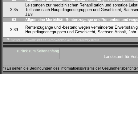
Leistungen zur medizinischen Rehabilitation und sonstige Leis
3.35
Teilhabe nach Hauptdiagnosegruppen und Geschlecht, Sachsen
Jahr
03
Allgemeine Morbidität: Rentenzugänge und Rentenbestand wegen
Rentenzugänge und -bestand wegen verminderter Erwerbsfähig
3.39
Hauptdiagnosegruppen und Geschlecht, Sachsen-Anhalt, Jahr
weiter Stichwort: I00-I99 Krankheiten des Kreislaufsystems
zurück zum Seitenanfang
Landesamt für Ver
*) Es gelten die Bedingungen des Informationssystems der Gesundheitsbericht