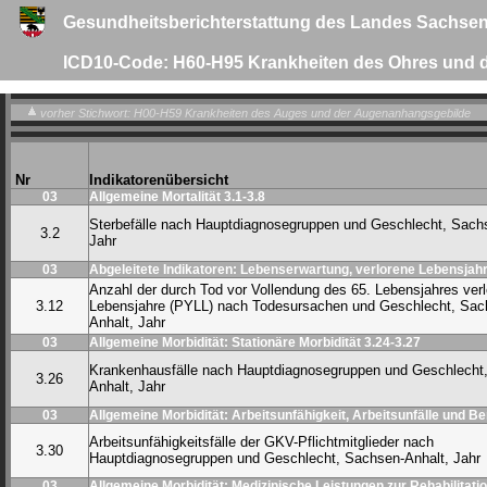
Gesundheitsberichterstattung des Landes Sachsen
ICD10-Code: H60-H95 Krankheiten des Ohres und d
vorher Stichwort: H00-H59 Krankheiten des Auges und der Augenanhangsgebilde
Nr
Indikatorenübersicht
03
Allgemeine Mortalität 3.1-3.8
Sterbefälle nach Hauptdiagnosegruppen und Geschlecht, Sach
3.2
Jahr
03
Abgeleitete Indikatoren: Lebenserwartung, verlorene Lebensjahr
Anzahl der durch Tod vor Vollendung des 65. Lebensjahres ver
3.12
Lebensjahre (PYLL) nach Todesursachen und Geschlecht, Sac
Anhalt, Jahr
03
Allgemeine Morbidität: Stationäre Morbidität 3.24-3.27
Krankenhausfälle nach Hauptdiagnosegruppen und Geschlecht
3.26
Anhalt, Jahr
03
Allgemeine Morbidität: Arbeitsunfähigkeit, Arbeitsunfälle und B
Arbeitsunfähigkeitsfälle der GKV-Pflichtmitglieder nach
3.30
Hauptdiagnosegruppen und Geschlecht, Sachsen-Anhalt, Jahr
03
Allgemeine Morbidität: Medizinische Leistungen zur Rehabilitatio