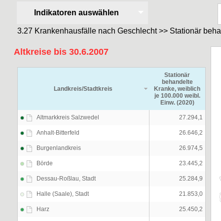
Indikatoren auswählen
3.27 Krankenhausfälle nach Geschlecht >> Stationär behan
Altkreise bis 30.6.2007
Stationär
behandelte
Landkreis/Stadtkreis
Kranke, weiblich
je 100.000 weibl.
Einw. (2020)
Altmarkkreis Salzwedel
27.294,1
Anhalt-Bitterfeld
26.646,2
Burgenlandkreis
26.974,5
Börde
23.445,2
Dessau-Roßlau, Stadt
25.284,9
Halle (Saale), Stadt
21.853,0
Harz
25.450,2