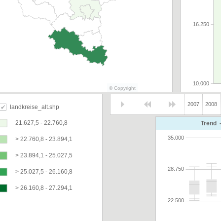
© Copyright
2007
2008
landkreise_alt.shp
21.627,5 - 22.760,8
Trend  
> 22.760,8 - 23.894,1
> 23.894,1 - 25.027,5
> 25.027,5 - 26.160,8
> 26.160,8 - 27.294,1