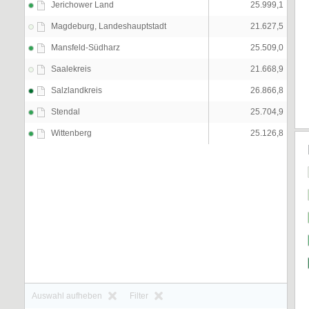
Jerichower Land
25.999,1
Magdeburg, Landeshauptstadt
21.627,5
Mansfeld-Südharz
25.509,0
Saalekreis
21.668,9
Salzlandkreis
26.866,8
Stendal
25.704,9
Wittenberg
25.126,8
Auswahl aufheben
Filter