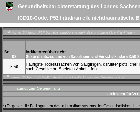
Gesundheitsberichterstattung des Landes Sachsen
ICD10-Code: P52 Intrakranielle nichttraumatische
vorher Stichwort: P37 Sonstige angeborene infektiöse und parasitäre Krankheiten
Nr
Indikatorenübersicht
03
Gesundheitszustand von Säuglingen und Vorschulkindern 3.50-3
Häufigste Todesursachen von Säuglingen, darunter plötzlicher 
3.56
nach Geschlecht, Sachsen-Anhalt, Jahr
weiter Stichwort: Q00-Q07 Angeborene Fehlbildungen des Nervensystems
zurück zum Seitenanfang
Landesamt für Ver
*) Es gelten die Bedingungen des Informationssystems der Gesundheitsbericht