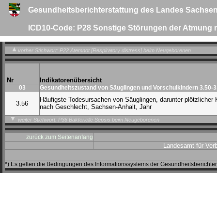
Gesundheitsberichterstattung des Landes Sachsen
ICD10-Code: P28 Sonstige Störungen der Atmung mi
vorher Stichwort: P22 Atemnot [Respiratory distress] beim Neugeborenen
Nr
Indikatorenübersicht
03
Gesundheitszustand von Säuglingen und Vorschulkindern 3.50-3
Häufigste Todesursachen von Säuglingen, darunter plötzlicher 
3.56
nach Geschlecht, Sachsen-Anhalt, Jahr
weiter Stichwort: P36 Bakterielle Sepsis beim Neugeborenen
zurück zum Seitenanfang
Landesamt für Ver
*) Es gelten die Bedingungen des Informationssystems der Gesundheitsbericht