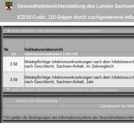
Gesundheitsberichterstattung des Landes Sachsen
ICD10-Code: J10 Grippe durch nachgewiesene Infl
vorher Stichwort: J00-J99 Krankheiten des Atmungssystems
Nr
Indikatorenübersicht
03
Infektionskrankheiten 3.58-3.65
Meldepflichtige Infektionserkrankungen nach dem Infektionssc
3.58
nach Geschlecht, Sachsen-Anhalt, im Zeitvergleich
Meldepflichtige Infektionserkrankungen nach dem Infektionssc
3.59
nach Geschlecht, Sachsen-Anhalt, Jahr
weiter Stichwort: J40-J47 Chronische Krankheiten der unteren Atemwege
zurück zum Seitenanfang
Landesamt für Ver
*) Es gelten die Bedingungen des Informationssystems der Gesundheitsbericht