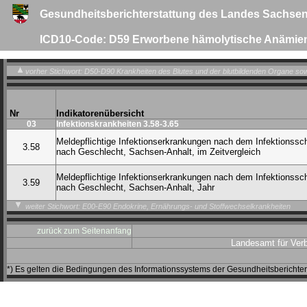
Gesundheitsberichterstattung des Landes Sachsen
ICD10-Code: D59 Erworbene hämolytische Anämie
vorher Stichwort: D50-D90 Krankheiten des Blutes und der blutbildenden Organe so
Nr
Indikatorenübersicht
03
Infektionskrankheiten 3.58-3.65
Meldepflichtige Infektionserkrankungen nach dem Infektionssc
3.58
nach Geschlecht, Sachsen-Anhalt, im Zeitvergleich
Meldepflichtige Infektionserkrankungen nach dem Infektionssc
3.59
nach Geschlecht, Sachsen-Anhalt, Jahr
weiter Stichwort: E00-E90 Endokrine, Ernährungs- und Stoffwechselkrankheiten
zurück zum Seitenanfang
Landesamt für Ver
*) Es gelten die Bedingungen des Informationssystems der Gesundheitsbericht