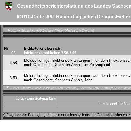
Gesundheitsberichterstattung des Landes Sachsen
ICD10-Code: A91 Hämorrhagisches Dengue-Fieber
vorher Stichwort: A90 Dengue-Fieber [Klassische Dengue]
Nr
Indikatorenübersicht
03
Infektionskrankheiten 3.58-3.65
Meldepflichtige Infektionserkrankungen nach dem Infektionssc
3.58
nach Geschlecht, Sachsen-Anhalt, im Zeitvergleich
Meldepflichtige Infektionserkrankungen nach dem Infektionssc
3.59
nach Geschlecht, Sachsen-Anhalt, Jahr
weiter Stichwort: A92 Sonstige durch Moskitos [Stechmücken] übertragene Viruskra
zurück zum Seitenanfang
Landesamt für Ver
*) Es gelten die Bedingungen des Informationssystems der Gesundheitsbericht