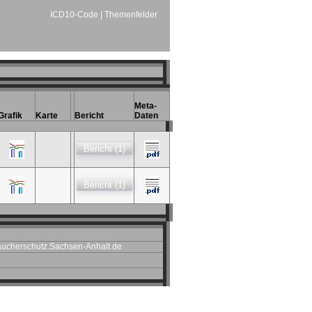
ICD10-Code
|
Themenfelder
Meta-
Grafik
Karte
Bericht
Daten
Bericht (1)
Bericht (1)
ucherschutz.Sachsen-Anhalt.de