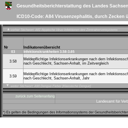
Gesundheitsberichterstattung des Landes Sachsen
ICD10-Code: A84 Virusenzephalitis, durch Zecken 
vorher Stichwort: A81 Atypische Virus-Infektionen des Zentralnervensystems
Nr
Indikatorenübersicht
03
Infektionskrankheiten 3.58-3.65
Meldepflichtige Infektionserkrankungen nach dem Infektionssc
3.58
nach Geschlecht, Sachsen-Anhalt, im Zeitvergleich
Meldepflichtige Infektionserkrankungen nach dem Infektionssc
3.59
nach Geschlecht, Sachsen-Anhalt, Jahr
weiter Stichwort: A90 Dengue-Fieber [Klassische Dengue]
zurück zum Seitenanfang
Landesamt für Ver
*) Es gelten die Bedingungen des Informationssystems der Gesundheitsbericht