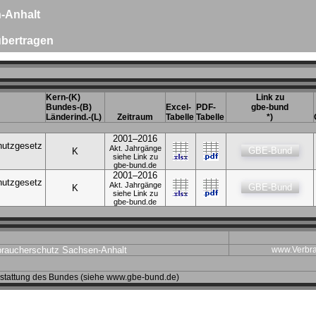
-Anhalt
übertragen
Kern-(K)
Link zu
Bundes-(B)
Excel-
PDF-
gbe-bund
Länderind.-(L)
Zeitraum
Tabelle
Tabelle
*)
2001–2016
hutzgesetz
Akt. Jahrgänge
GBE-Bund
K
siehe Link zu
gbe-bund.de
2001–2016
hutzgesetz
Akt. Jahrgänge
GBE-Bund
K
siehe Link zu
gbe-bund.de
braucherschutz Sachsen-Anhalt
www.Verbra
erstattung des Bundes (siehe www.gbe-bund.de)