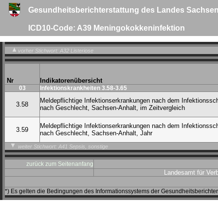
Gesundheitsberichterstattung des Landes Sachsen
ICD10-Code: A39 Meningokokkeninfektion
vorher Stichwort: A32 Listeriose
Nr
Indikatorenübersicht
03
Infektionskrankheiten 3.58-3.65
Meldepflichtige Infektionserkrankungen nach dem Infektionssc
3.58
nach Geschlecht, Sachsen-Anhalt, im Zeitvergleich
Meldepflichtige Infektionserkrankungen nach dem Infektionssc
3.59
nach Geschlecht, Sachsen-Anhalt, Jahr
weiter Stichwort: A41 Sepsis, sonstige
zurück zum Seitenanfang
Landesamt für Ver
*) Es gelten die Bedingungen des Informationssystems der Gesundheitsbericht